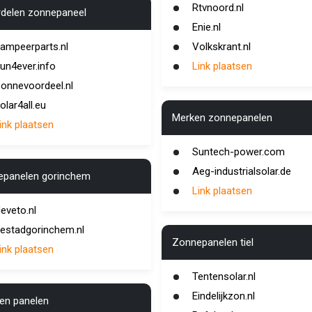
Rtvnoord.nl
delen zonnepaneel
Enie.nl
ampeerparts.nl
Volkskrant.nl
un4ever.info
Link plaatsen
onnevoordeel.nl
olar4all.eu
Merken zonnepanelen
ink plaatsen
Suntech-power.com
Aeg-industrialsolar.de
panelen gorinchem
Link plaatsen
eveto.nl
estadgorinchem.nl
Zonnepanelen tiel
ink plaatsen
Tentensolar.nl
Eindelijkzon.nl
en panelen