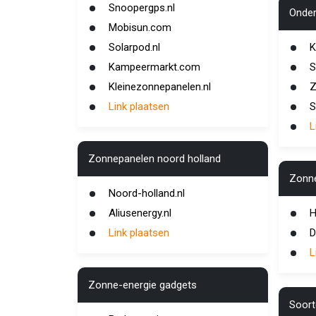
Snoopergps.nl
Onder
Mobisun.com
Solarpod.nl
K
Kampeermarkt.com
S
Kleinezonnepanelen.nl
Z
Link plaatsen
S
L
Zonnepanelen noord holland
Zonne
Noord-holland.nl
Aliusenergy.nl
H
Link plaatsen
D
L
Zonne-energie gadgets
Soort