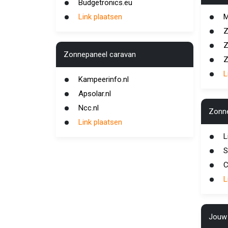
Budgetronics.eu
Link plaatsen
M
Z
Z
Zonnepaneel caravan
Z
L
Kampeerinfo.nl
Apsolar.nl
Ncc.nl
Zonne
Link plaatsen
L
S
C
L
Jouw 