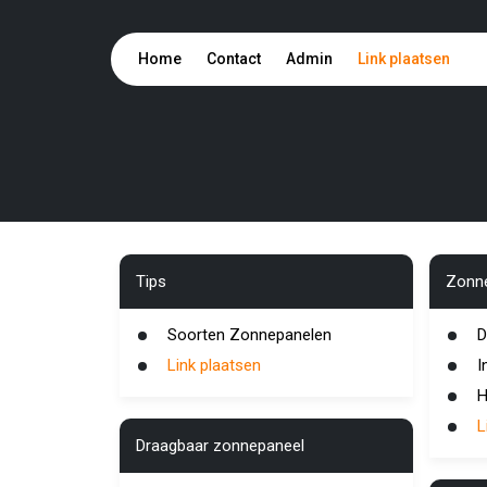
Home
Contact
Admin
Link plaatsen
Tips
Zonne
Soorten Zonnepanelen
D
Link plaatsen
I
H
L
Draagbaar zonnepaneel