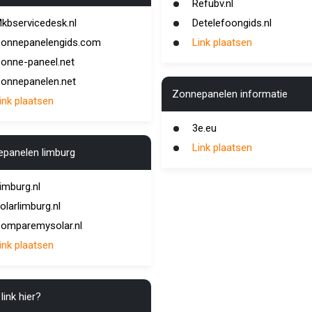
Refubv.nl
kbservicedesk.nl
Detelefoongids.nl
onnepanelengids.com
Link plaatsen
onne-paneel.net
onnepanelen.net
Zonnepanelen informatie
ink plaatsen
3e.eu
Link plaatsen
panelen limburg
imburg.nl
olarlimburg.nl
omparemysolar.nl
ink plaatsen
link hier?