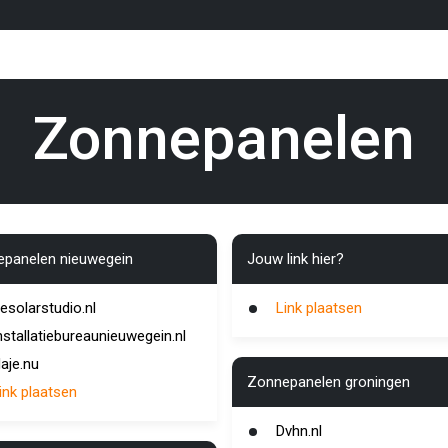
Zonnepanelen
panelen nieuwegein
Jouw link hier?
esolarstudio.nl
Link plaatsen
nstallatiebureaunieuwegein.nl
aje.nu
Zonnepanelen groningen
ink plaatsen
Dvhn.nl